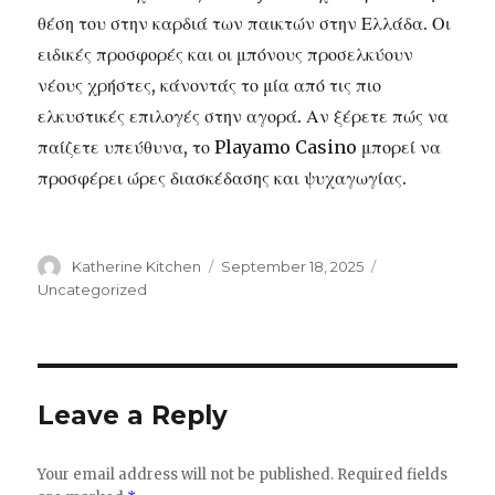
θέση του στην καρδιά των παικτών στην Ελλάδα. Οι
ειδικές προσφορές και οι μπόνους προσελκύουν
νέους χρήστες, κάνοντάς το μία από τις πιο
ελκυστικές επιλογές στην αγορά. Αν ξέρετε πώς να
παίζετε υπεύθυνα, το Playamo Casino μπορεί να
προσφέρει ώρες διασκέδασης και ψυχαγωγίας.
Author
Katherine Kitchen
Posted
September 18, 2025
Categories
on
Uncategorized
Leave a Reply
Your email address will not be published.
Required fields