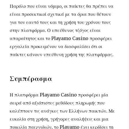
Παρόλο που είναι νόμιμο, οι παίκτες θα πρέπει να
είναι προσεκτικοί σχετικά με τα όρια που θέτουν
για τον εαυτό τους και τη χρήση του χρόνου τους
στην πλατφόρμα. Ο υπεύθυνος τζόγος είναι
απαραίτητος και το Playamo Casino προσφέρει
εργαλεία προκειμένου να διασφαλίσει ότι οι
παίκτες κάνουν υπεύθυνη χρήση της πλατφόρμας.
Συμπέρασμα
Η πλατφόρμα Playamo Casino προσφέρει μία
σειρά από αξιόπιστες μεθόδους πληρωμής που
καλύπτουν τις ανάγκες των Ελλήνων παικτών. Με
ευκολία στη χρήση, γρήγορες αναλήψεις και μια
ποικιλία παιχνιδιών, το Playamo έχει κερδίσει τη