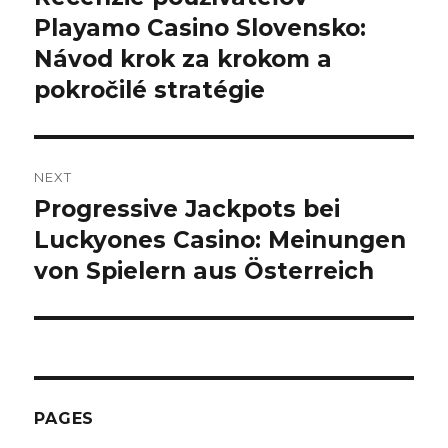
Playamo Casino Slovensko:
post:
Návod krok za krokom a
pokročilé stratégie
NEXT
Progressive Jackpots bei
Next
Luckyones Casino: Meinungen
post:
von Spielern aus Österreich
PAGES