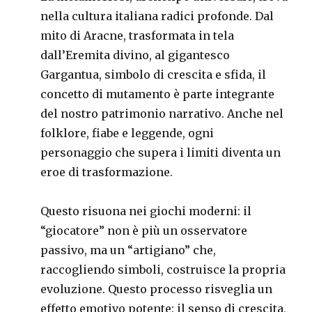
nella cultura italiana radici profonde. Dal
mito di Aracne, trasformata in tela
dall’Eremita divino, al gigantesco
Gargantua, simbolo di crescita e sfida, il
concetto di mutamento è parte integrante
del nostro patrimonio narrativo. Anche nel
folklore, fiabe e leggende, ogni
personaggio che supera i limiti diventa un
eroe di trasformazione.
Questo risuona nei giochi moderni: il
“giocatore” non è più un osservatore
passivo, ma un “artigiano” che,
raccogliendo simboli, costruisce la propria
evoluzione. Questo processo risveglia un
effetto emotivo potente: il senso di crescita,