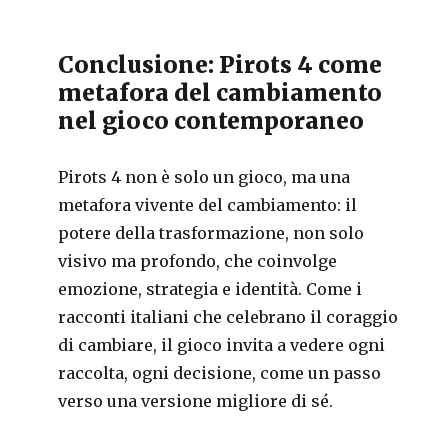
Conclusione: Pirots 4 come
metafora del cambiamento
nel gioco contemporaneo
Pirots 4 non è solo un gioco, ma una
metafora vivente del cambiamento: il
potere della trasformazione, non solo
visivo ma profondo, che coinvolge
emozione, strategia e identità. Come i
racconti italiani che celebrano il coraggio
di cambiare, il gioco invita a vedere ogni
raccolta, ogni decisione, come un passo
verso una versione migliore di sé.