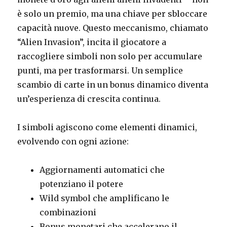
è solo un premio, ma una chiave per sbloccare
capacità nuove. Questo meccanismo, chiamato
“Alien Invasion”, incita il giocatore a
raccogliere simboli non solo per accumulare
punti, ma per trasformarsi. Un semplice
scambio di carte in un bonus dinamico diventa
un’esperienza di crescita continua.
I simboli agiscono come elementi dinamici,
evolvendo con ogni azione:
Aggiornamenti automatici che
potenziano il potere
Wild symbol che amplificano le
combinazioni
Bonus monetari che accelerano il