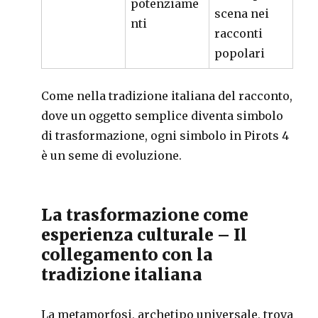
potenziame
scena nei
nti
racconti
popolari
Come nella tradizione italiana del racconto,
dove un oggetto semplice diventa simbolo
di trasformazione, ogni simbolo in Pirots 4
è un seme di evoluzione.
La trasformazione come
esperienza culturale – Il
collegamento con la
tradizione italiana
La metamorfosi, archetipo universale, trova