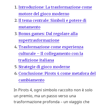
Introduzione: La trasformazione come
motore del gioco moderno
Il tema centrale: Simboli e potere di
mutamento
Bonus games: Dal regolare alla
supertrasformazione
Trasformazione come esperienza
culturale – Il collegamento con la
tradizione italiana
Strategie di gioco moderne
Conclusione: Pirots 4 come metafora del
cambiamento
In Pirots 4, ogni simbolo raccolto non è solo
un premio, ma un passo verso una
trasformazione profonda – un viaggio che