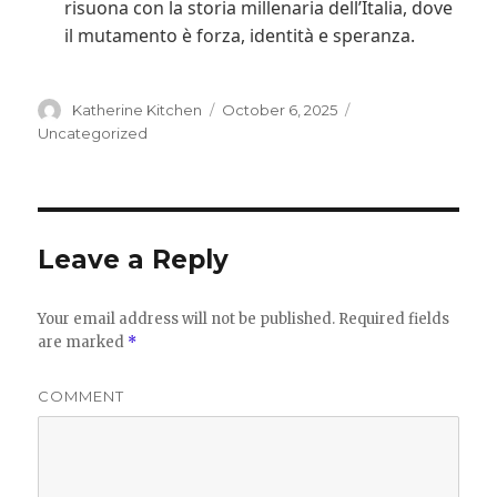
risuona con la storia millenaria dell’Italia, dove
il mutamento è forza, identità e speranza.
Author
Katherine Kitchen
Posted
October 6, 2025
Categories
on
Uncategorized
Leave a Reply
Your email address will not be published.
Required fields
are marked
*
COMMENT