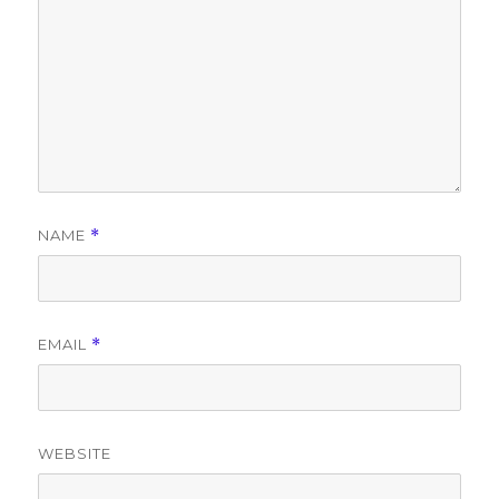
NAME
*
EMAIL
*
WEBSITE