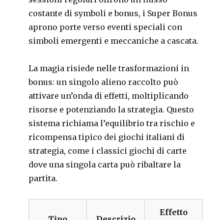
costante di symboli e bonus, i Super Bonus
aprono porte verso eventi speciali con
simboli emergenti e meccaniche a cascata.
La magia risiede nelle trasformazioni in
bonus: un singolo alieno raccolto può
attivare un’onda di effetti, moltiplicando
risorse e potenziando la strategia. Questo
sistema richiama l’equilibrio tra rischio e
ricompensa tipico dei giochi italiani di
strategia, come i classici giochi di carte
dove una singola carta può ribaltare la
partita.
Effetto
Tipo
Descrizio