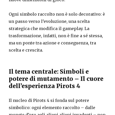
Ogni simbolo raccolto non è solo decorativo: è
un passo verso l’evoluzione, una scelta
strategica che modifica il gameplay. La
trasformazione, infatti, non è fine a sé stessa,
ma un ponte tra azione e conseguenza, tra
scelta e crescita.
Il tema centrale: Simboli e
potere di mutamento – Il cuore
dell’esperienza Pirots 4
Il nucleo di Pirots 4 si fonda sul potere
simbolico: ogni elemento raccolto – dalle
monete d’oro agli alieni alieni invadenti – non