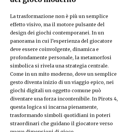
La trasformazione non è più un semplice
effetto visivo, ma il motore pulsante del
design dei giochi contemporanei. In un
panorama in cui l’esperienza del giocatore
deve essere coinvolgente, dinamica e
profondamente personale, la metamorfosi
simbolica si rivela una strategia centrale.
Come in un mito moderno, dove un semplice
gesto diventa inizio di un viaggio epico, nei
giochi digitali un oggetto comune può
diventare una forza incontenibile. In Pirots 4,
questa logica si incarna pienamente,
trasformando simboli quotidiani in poteri
straordinari che guidano il giocatore verso
nuove dimensioni di gioco.