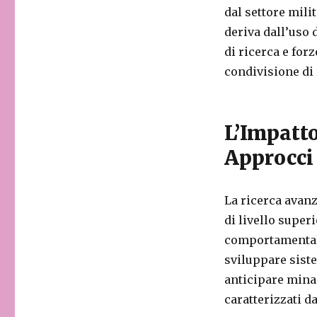
dal settore milit
deriva dall’uso 
di ricerca e for
condivisione di r
L’Impatto
Approcci
La ricerca avanz
di livello super
comportamentale
sviluppare sist
anticipare mina
caratterizzati d