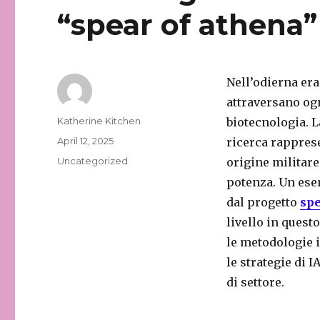
“spear of athena”
Nell’odierna era 
attraversano ogn
Author
Katherine Kitchen
biotecnologia. L
Posted
April 12, 2025
ricerca rapprese
on
Categories
Uncategorized
origine militare
potenza. Un ese
dal progetto
spe
livello in quest
le metodologie i
le strategie di 
di settore.