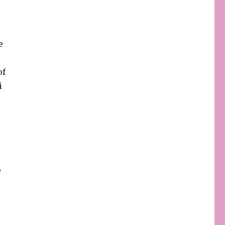
e
of
i
e