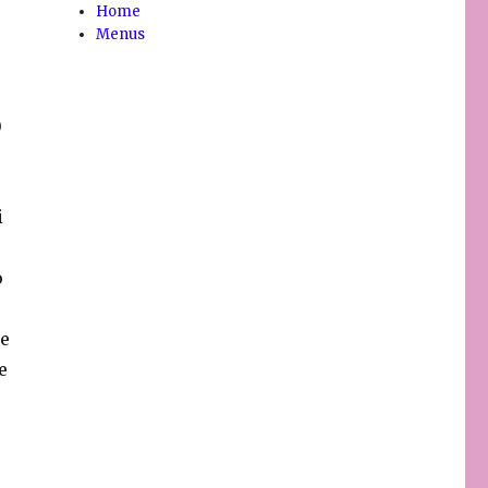
Home
Menus
)
i
o
me
e