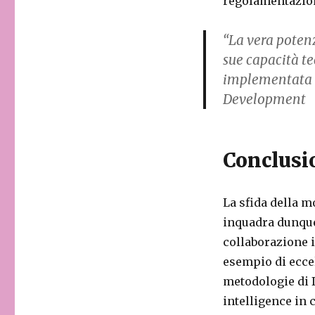
regolamentazion
“La vera potenz
sue capacità te
implementata e 
Development
Conclusi
La sfida della m
inquadra dunque
collaborazione 
esempio di eccel
metodologie di I
intelligence in 