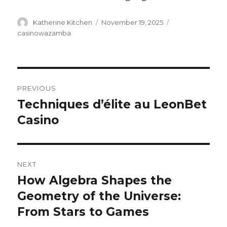
Author
Katherine Kitchen
Posted
November 19, 2025
Categories
on
casinowazamba
Post
PREVIOUS
navigation
Techniques d’élite au LeonBet
Previous
Casino
post:
NEXT
How Algebra Shapes the
Next
Geometry of the Universe:
post:
From Stars to Games