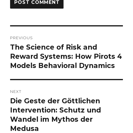
Post
PREVIOUS
navigation
The Science of Risk and
Previous
Reward Systems: How Pirots 4
post:
Models Behavioral Dynamics
NEXT
Die Geste der Göttlichen
Next
Intervention: Schutz und
post:
Wandel im Mythos der
Medusa