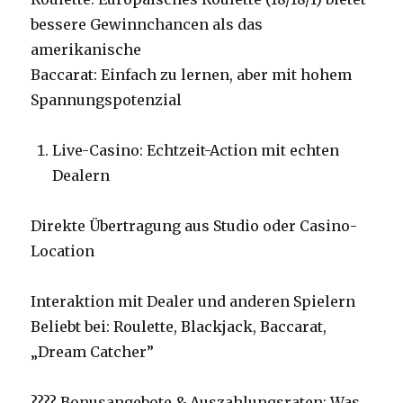
bessere Gewinnchancen als das
amerikanische
Baccarat: Einfach zu lernen, aber mit hohem
Spannungspotenzial
Live-Casino: Echtzeit-Action mit echten
Dealern
Direkte Übertragung aus Studio oder Casino-
Location
Interaktion mit Dealer und anderen Spielern
Beliebt bei: Roulette, Blackjack, Baccarat,
„Dream Catcher”
???? Bonusangebote & Auszahlungsraten: Was