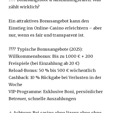
zählt wirklich?
Ein attraktives Bonusangebot kann den
Einstieg ins Online-Casino erleichtern – aber
nur, wenn es fair und transparent ist.
???? Typische Bonusangebote (2025):
Willkommensbonus: Bis zu 1.000 € + 200
Freispiele (bei Einzahlung ab 20 €)
Reload-Bonus: 50 % bis 500 € wöchentlich
Cashback: 10 % Rückgabe bei Verlusten in der
Woche
VIP-Programme: Exklusive Boni, persönlicher
Betreuer, schnelle Auszahlungen
⚠️ Achtung: Bei casino ohne lizenz ohne ohne