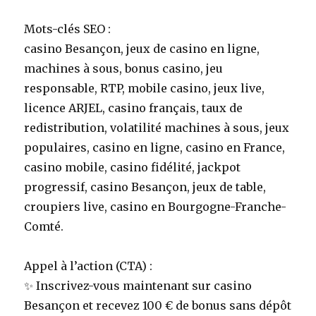
Mots-clés SEO :
casino Besançon, jeux de casino en ligne,
machines à sous, bonus casino, jeu
responsable, RTP, mobile casino, jeux live,
licence ARJEL, casino français, taux de
redistribution, volatilité machines à sous, jeux
populaires, casino en ligne, casino en France,
casino mobile, casino fidélité, jackpot
progressif, casino Besançon, jeux de table,
croupiers live, casino en Bourgogne-Franche-
Comté.
Appel à l’action (CTA) :
✨ Inscrivez-vous maintenant sur casino
Besançon et recevez 100 € de bonus sans dépôt