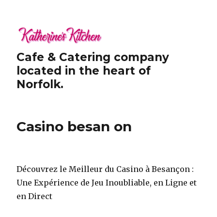
Cafe & Catering company
located in the heart of
Norfolk.
Casino besan on
Découvrez le Meilleur du Casino à Besançon :
Une Expérience de Jeu Inoubliable, en Ligne et
en Direct