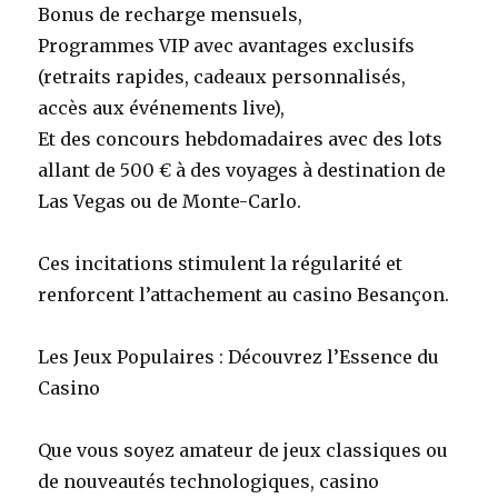
Bonus de recharge mensuels,
Programmes VIP avec avantages exclusifs
(retraits rapides, cadeaux personnalisés,
accès aux événements live),
Et des concours hebdomadaires avec des lots
allant de 500 € à des voyages à destination de
Las Vegas ou de Monte-Carlo.
Ces incitations stimulent la régularité et
renforcent l’attachement au casino Besançon.
Les Jeux Populaires : Découvrez l’Essence du
Casino
Que vous soyez amateur de jeux classiques ou
de nouveautés technologiques, casino