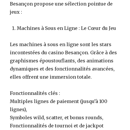
Besançon propose une sélection pointue de
jeux :
Machines à Sous en Ligne : Le Cœur du Jeu
Les machines à sous en ligne sont les stars
incontestées du casino Besançon. Grâce à des
graphismes époustouflants, des animations
dynamiques et des fonctionnalités avancées,
elles offrent une immersion totale.
Fonctionnalités clés :
Multiples lignes de paiement (jusqu’à 100
lignes),
Symboles wild, scatter, et bonus rounds,
Fonctionnalités de tournoi et de jackpot