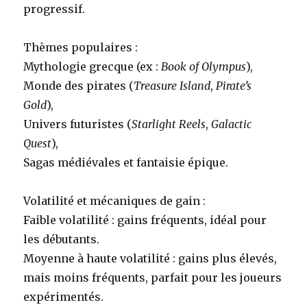
progressif.
Thèmes populaires :
Mythologie grecque (ex :
Book of Olympus
),
Monde des pirates (
Treasure Island
,
Pirate’s
Gold
),
Univers futuristes (
Starlight Reels
,
Galactic
Quest
),
Sagas médiévales et fantaisie épique.
Volatilité et mécaniques de gain :
Faible volatilité : gains fréquents, idéal pour
les débutants.
Moyenne à haute volatilité : gains plus élevés,
mais moins fréquents, parfait pour les joueurs
expérimentés.