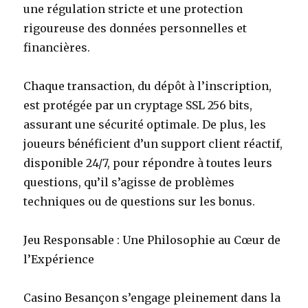
une régulation stricte et une protection
rigoureuse des données personnelles et
financières.
Chaque transaction, du dépôt à l’inscription,
est protégée par un cryptage SSL 256 bits,
assurant une sécurité optimale. De plus, les
joueurs bénéficient d’un support client réactif,
disponible 24/7, pour répondre à toutes leurs
questions, qu’il s’agisse de problèmes
techniques ou de questions sur les bonus.
Jeu Responsable : Une Philosophie au Cœur de
l’Expérience
Casino Besançon s’engage pleinement dans la