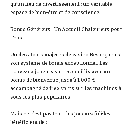
qu’un lieu de divertissement : un véritable
espace de bien-être et de conscience.
Bonus Généreux : Un Accueil Chaleureux pour
Tous
Un des atouts majeurs de casino Besançon est
son système de bonus exceptionnel. Les
nouveaux joueurs sont accueillis avec un
bonus de bienvenue jusqu’à 1 000 €,
accompagné de free spins sur les machines à
sous les plus populaires.
Mais ce n’est pas tout : les joueurs fidèles
bénéficient de :