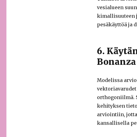
vesialueen suun
kimallisuuteen 
pesäkäyttöä ja d
6. Käytä
Bonanza 
Modelissa arvioi
vektoriavarudet 
orthogoniilmä. 
kehityksen tiet
arviointiin, jot
kansallisella pe