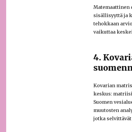
Matemaattinen di
sisällisyyttä ja
tehokkaan arvi
vaikuttaa keskei
4. Kovar
suomenm
Kovarian matris
keskus: matriis
Suomen vesialue
muutosten analy
jotka selvittävä