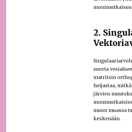
monimutkaisuu
2. Singu
Vektoria
Singulaariarvoh
suurta vesialue
matriisin ortho
heijastaa, mitk
järvien muutoks
monimutkaisissa
muun muassa turv
keskenään.