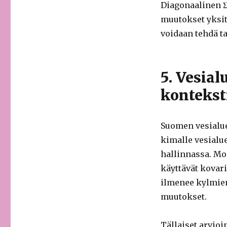
Diagonaalinen Σ
muutokset yksit
voidaan tehdä ta
5. Vesia
kontekst
Suomen vesialue
kimalle vesialu
hallinnassa. Mo
käyttävät kovari
ilmenee kylmien
muutokset.
Tällaiset arvioi