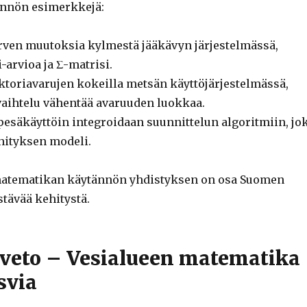
nnön esimerkkejä:
ärven muutoksia kylmestä jääkävyn järjestelmässä,
-arvioa ja Σ-matrisi.
ktoriavarujen kokeilla metsän käyttöjärjestelmässä,
vaihtelu vähentää avaruuden luokkaa.
 pesäkäyttöin integroidaan suunnittelun algoritmiin, jo
hityksen modeli.
atematikan käytännön yhdistyksen on osa Suomen
tävää kehitystä.
nveto – Vesialueen matematika
svia