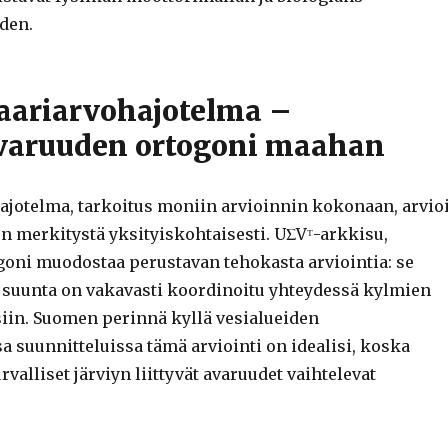
den.
laariarvohajotelma –
varuuden ortogoni maahan
ajotelma, tarkoitus moniin arvioinnin kokonaan, arvio
en merkitystä yksityiskohtaisesti. UΣVᵀ-arkkisu,
goni muodostaa perustavan tehokasta arviointia: se
ä suunta on vakavasti koordinoitu yhteydessä kylmien
iin. Suomen perinnä kyllä vesialueiden
 suunnitteluissa tämä arviointi on idealisi, koska
alliset järviyn liittyvät avaruudet vaihtelevat