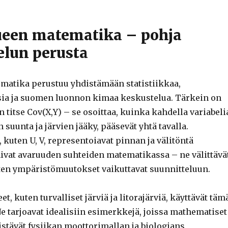
lueen matematika – pohja
elun perusta
matika perustuu yhdistämään statistiikkaa,
ia ja suomen luonnon kimaa keskustelua. Tärkein on
 titse Cov(X,Y) – se osoittaa, kuinka kahdella variabeli
 suunta ja järvien jääky, pääsevät yhtä tavalla.
 kuten U, V, representoiavat pinnan ja välitöntä
ivat avaruuden suhteiden matematikassa – ne välittävä
ten ympäristömuutokset vaikuttavat suunnitteluun.
t, kuten turvalliset järviä ja litorajärviä, käyttävät täm
Ne tarjoavat idealisiin esimerkkejä, joissa mathematiset
istävät fysiikan moottorimallan ja biologians