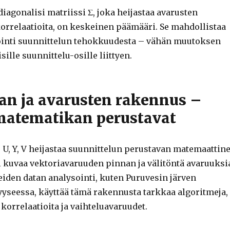
agonalisi matriissi Σ, joka heijastaa avarusten
 korrelaatioita, on keskeinen päämääri. Se mahdollistaa
ointi suunnittelun tehokkuudesta – vähän muutoksen
sille suunnittelu-osille liittyen.
ian ja avarusten rakennus –
atematikan perustavat
 U, Y, V heijastaa suunnittelun perustavan matemaattin
i kuvaa vektoriavaruuden pinnan ja välitöntä avaruuksi
iden datan analysointi, kuten Puruvesin järven
yseessa, käyttää tämä rakennusta tarkkaa algoritmeja,
t korrelaatioita ja vaihteluavaruudet.