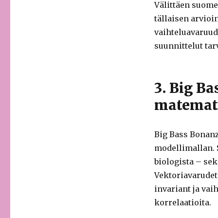
Välittäen suomen
tällaisen arvio
vaihteluavaruud
suunnittelut tar
3. Big B
matemati
Big Bass Bonan
modellimallan. 
biologista – se
Vektoriavarudet 
invariant ja vaih
korrelaatioita.