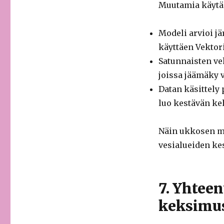
Muutamia käytä
Modeli arvioi j
käyttäen Vektori
Satunnaisten ve
joissa jäämäky 
Datan käsittely
luo kestävän ke
Näin ukkosen m
vesialueiden kes
7. Yhtee
keksimu