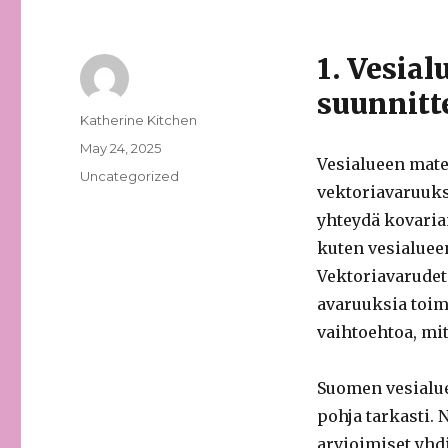
1. Vesia
suunnitt
Author
Katherine Kitchen
Posted
May 24, 2025
Vesialueen mate
on
Categories
Uncategorized
vektoriavaruuks
yhteydä kovarian
kuten vesialueen
Vektoriavarudet,
avaruuksia toim
vaihtoehtoa, mi
Suomen vesialuee
pohja tarkasti. 
arvioimiset yhd