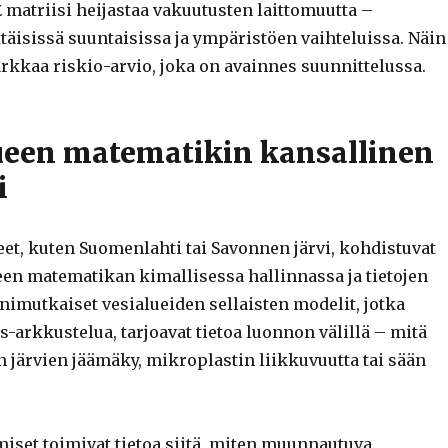
 matriisi heijastaa vakuutusten laittomuutta –
täisissä suuntaisissa ja ympäristöen vaihteluissa. Näin
rkkaa riskio-arvio, joka on avainnes suunnittelussa.
lueen matematikin kansallinen
i
et, kuten Suomenlahti tai Savonnen järvi, kohdistuvat
een matematikan kimallisessa hallinnassa ja tietojen
nimutkaiset vesialueiden sellaisten modelit, jotka
s-arkkustelua, tarjoavat tietoa luonnon välillä – mitä
 järvien jäämäky, mikroplastin liikkuvuutta tai sään
miset toimivat tietoa siitä, miten muunnautuva