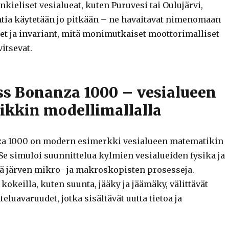
kieliset vesialueat, kuten Puruvesi tai Oulujärvi,
intia käytetään jo pitkään – ne havaitavat nimenomaan
et ja invariant, mitä monimutkaiset moottorimalliset
vitsevat.
ass Bonanza 1000 – vesialueen
kkin modellimallalla
za 1000 on modern esimerkki vesialueen matematikin
Se simuloi suunnittelua kylmien vesialueiden fysika ja
kä järven mikro- ja makroskopisten prosesseja.
kokeilla, kuten suunta, jääky ja jäämäky, välittävät
teluavaruudet, jotka sisältävät uutta tietoa ja