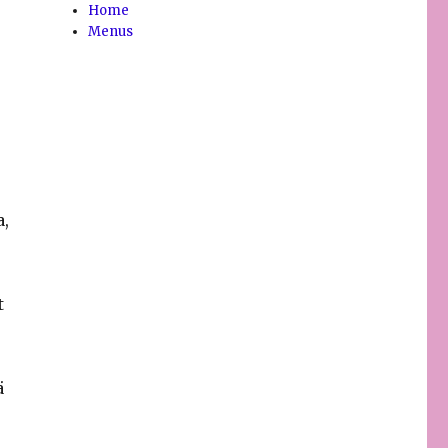
Home
Menus
a,
t
ä