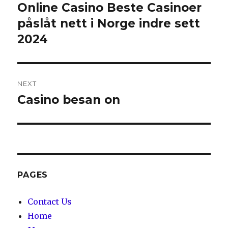
navigation
Online Casino Beste Casinoer
Previous
påslåt nett i Norge indre sett
post:
2024
NEXT
Casino besan on
Next
post:
PAGES
Contact Us
Home