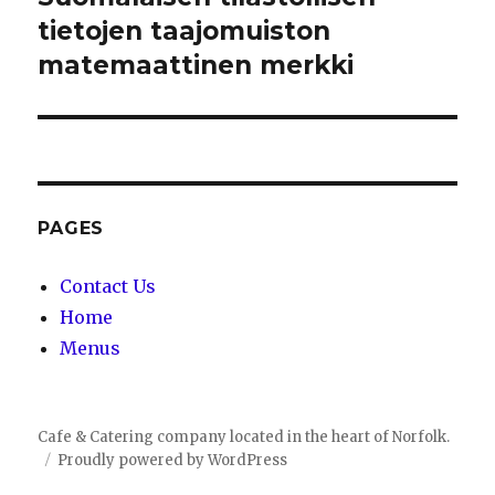
tietojen taajomuiston
matemaattinen merkki
PAGES
Contact Us
Home
Menus
Cafe & Catering company located in the heart of Norfolk.
Proudly powered by WordPress