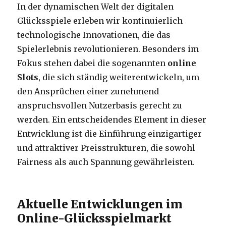
In der dynamischen Welt der digitalen
Glücksspiele erleben wir kontinuierlich
technologische Innovationen, die das
Spielerlebnis revolutionieren. Besonders im
Fokus stehen dabei die sogenannten
online
Slots
, die sich ständig weiterentwickeln, um
den Ansprüchen einer zunehmend
anspruchsvollen Nutzerbasis gerecht zu
werden. Ein entscheidendes Element in dieser
Entwicklung ist die Einführung einzigartiger
und attraktiver Preisstrukturen, die sowohl
Fairness als auch Spannung gewährleisten.
Aktuelle Entwicklungen im
Online-Glücksspielmarkt