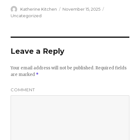
Author
Katherine Kitchen
Posted
November 15, 2025
Categories
on
Uncategorized
Leave a Reply
Your email address will not be published.
Required fields
are marked
*
COMMENT