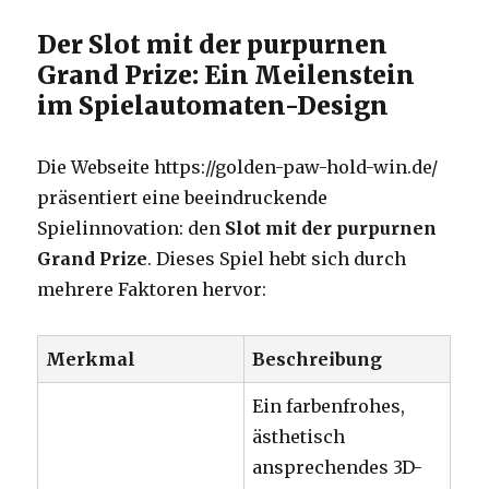
Der Slot mit der purpurnen
Grand Prize: Ein Meilenstein
im Spielautomaten-Design
Die Webseite https://golden-paw-hold-win.de/
präsentiert eine beeindruckende
Spielinnovation: den
Slot mit der purpurnen
Grand Prize
. Dieses Spiel hebt sich durch
mehrere Faktoren hervor:
Merkmal
Beschreibung
Ein farbenfrohes,
ästhetisch
ansprechendes 3D-