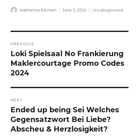
Author
Katherine Kitchen
Posted
June 3, 2024
Categories
Uncategorized
on
Post
PREVIOUS
navigation
Loki Spielsaal No Frankierung
Previous
Maklercourtage Promo Codes
post:
2024
NEXT
Ended up being Sei Welches
Next
Gegensatzwort Bei Liebe?
post:
Abscheu & Herzlosigkeit?