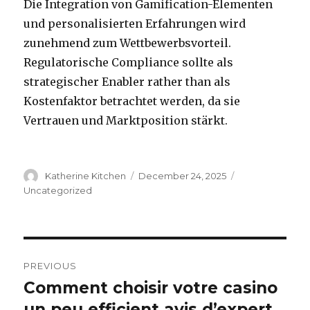
Die Integration von Gamification-Elementen
und personalisierten Erfahrungen wird
zunehmend zum Wettbewerbsvorteil.
Regulatorische Compliance sollte als
strategischer Enabler rather than als
Kostenfaktor betrachtet werden, da sie
Vertrauen und Marktposition stärkt.
Author
Katherine Kitchen
Posted
December 24, 2025
Categories
on
Uncategorized
Post
PREVIOUS
navigation
Comment choisir votre casino
Previous
un peu efficient avis d’expert
post: