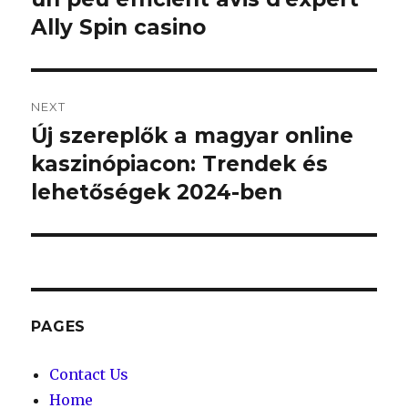
Ally Spin casino
NEXT
Új szereplők a magyar online
Next
kaszinópiacon: Trendek és
post:
lehetőségek 2024-ben
PAGES
Contact Us
Home