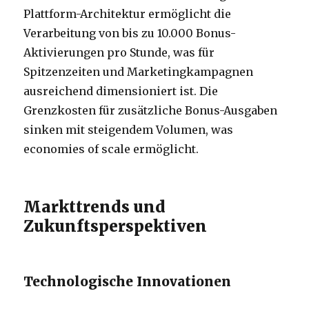
Plattform-Architektur ermöglicht die
Verarbeitung von bis zu 10.000 Bonus-
Aktivierungen pro Stunde, was für
Spitzenzeiten und Marketingkampagnen
ausreichend dimensioniert ist. Die
Grenzkosten für zusätzliche Bonus-Ausgaben
sinken mit steigendem Volumen, was
economies of scale ermöglicht.
Markttrends und
Zukunftsperspektiven
Technologische Innovationen