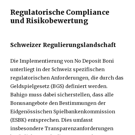
Regulatorische Compliance
und Risikobewertung
Schweizer Regulierungslandschaft
Die Implementierung von No Deposit Boni
unterliegt in der Schweiz spezifischen
regulatorischen Anforderungen, die durch das
Geldspielgesetz (BGS) definiert werden.
Bahigo muss dabei sicherstellen, dass alle
Bonusangebote den Bestimmungen der
Eidgenössischen Spielbankenkommission
(ESBK) entsprechen. Dies umfasst
insbesondere Transparenzanforderungen