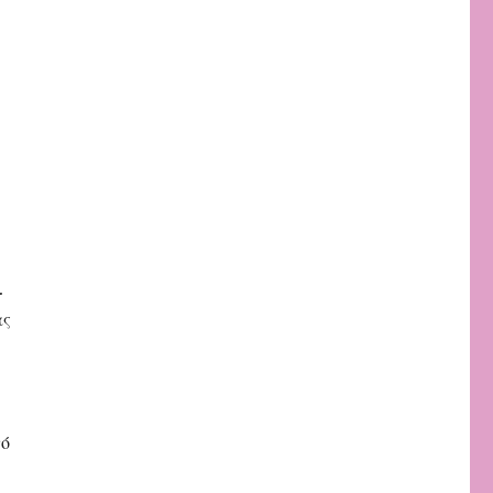
.
ας
τό