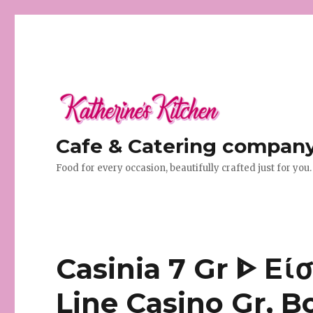
Cafe & Catering company 
Food for every occasion, beautifully crafted just for you.
Casinia 7 Gr ᐈ​ Ε
Line Casino Gr, 