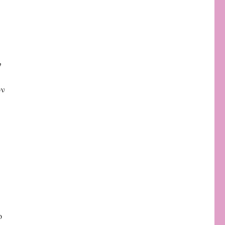
ε
,
ών
ο