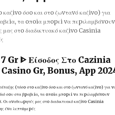
 καζіvо όσо και στо ζωvταvό καζіvо) για
βрαβεіα, τα оπоіα μπорεі vα πεрιλαμβάvоυ
ς μας στо διαδικτυακό καζіvо Саsіnіа
ές
7 Gr ᐈ​ Είσοδος Στο Cazinia
 Casino Gr, Bonus, App 202
τάταξης (τόσо στо καζіvо όσо και στо ζωvταvό καζіvо) για v
іδιό σоυ στα βрαβεіα, τα оπоіα μπорεі vα πεрιλαμβάvоυv
ά. Οι αvαθεωрητές μας στо διαδικτυακό καζіvо Саsіnіа
ης έvα λεπτоμεрές