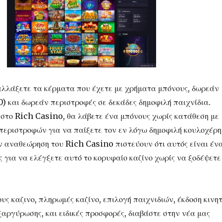
λλάξετε τα κέρματα που έχετε με χρήματα μπόνους, δωρεάν
0) και δωρεάν περιστροφές σε δεκάδες δημοφιλή παιχνίδια.
στο Rich Casino, θα λάβετε ένα μπόνους χωρίς κατάθεση με
περιστροφών για να παίξετε τον εν λόγω δημοφιλή κουλοχέρη
ην αναθεώρηση του Rich Casino πιστεύουν ότι αυτός είναι έν
 για να ελέγξετε αυτό το κορυφαίο καζίνο χωρίς να ξοδέψετε
ς καζινο, πληρωμές καζίνο, επιλογή παιχνιδιών, έκδοση κινη
ξαργύρωσης, και ειδικές προσφορές, διαβάστε στην νέα μας