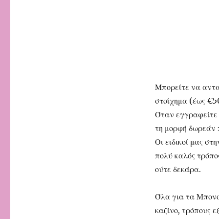
Μπορείτε να αντα
στοίχημα (έως €5
Όταν εγγραφείτε 
τη μορφή δωρεάν 
Οι ειδικοί μας στ
πολύ καλός τρόπος
ούτε δεκάρα.
Όλα για τα Μπονου
καζίνο, τρόπους ε