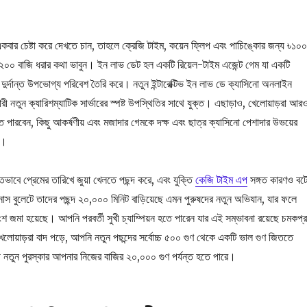
ার চেষ্টা করে দেখতে চান, তাহলে ক্রেজি টাইম, কয়েন ফ্লিপ এবং পাচিঙ্কোর জন্য ৳১০০
৳২০০ বাজি ধরার কথা ভাবুন। ইন লাভ ডেট হল একটি রিয়েল-টাইম এজেন্ট গেম যা একটি
ি দুর্দান্ত উপভোগ্য পরিবেশ তৈরি করে। নতুন ইন্টারেক্টিভ ইন লাভ ডে ক্যাসিনো অনলাইন
রী নতুন ক্যারিশম্যাটিক সার্ভারের স্পষ্ট উপস্থিতির সাথে যুক্ত। এছাড়াও, খেলোয়াড়রা আর
ারবেন, কিছু আকর্ষণীয় এবং মজাদার গেমকে দক্ষ এবং ছাত্র ক্যাসিনো পেশাদার উভয়ের
ন।
িতভাবে প্রেমের তারিখে জুয়া খেলতে পছন্দ করে, এবং যুক্তি
কেজি টাইম এপ
সঙ্গত কারণও বট
নাস বুলেটে তাদের পছন্দ ২০,০০০ মিনিট বাড়িয়েছে এমন পুরুষদের নতুন অভিযান, যার ফলে
শ জমা হয়েছে। আপনি পরবর্তী সুখী চ্যাম্পিয়ন হতে পারেন যার এই সম্ভাবনা রয়েছে চমকপ্
েলোয়াড়রা বাদ পড়ে, আপনি নতুন পছন্দের সর্বোচ্চ ৫০০ গুণ থেকে একটি ভাল গুণ জিততে
ে নতুন পুরস্কার আপনার নিজের বাজির ২০,০০০ গুণ পর্যন্ত হতে পারে।