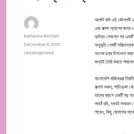
আপনি যদি এই কৌশলটি একব
এবং বক্সস অ্যাপের জন্য 
Author
Katherine Kitchen
দুর্দান্ত গেমপ্লে সহ একট
Posted
December 6, 2025
অনুভূতি গেমটি পরিচালনাকা
on
Categories
Uncategorized
অনেক চক্র উপভোগ করতে প
জন্যই তৈরি করতে পারবে
বাংলাদেশি বাজিকররা নিয়ম
কল্পনা করুন, পাচিঙ্কো বো
তাদের ব্যাগে একটি বড় অং
লাভ! যদি, যখনই সাধারণ খ
পারেন, কিছু বোনাসের সাথ