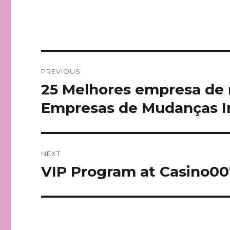
Post
PREVIOUS
navigation
25 Melhores empresa de 
Previous
post:
Empresas de Mudanças In
NEXT
VIP Program at Casino007
Next
post: