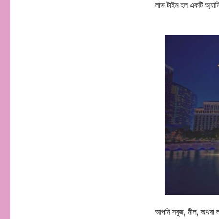
লাভ টাইম হল একটি অ্যানি
আপনি সবুজ, নীল, অথবা লাল