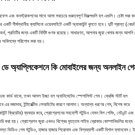
েস এবং কনস্ট্রাকশনের সাথে আসা সবচেয়ে গুরুত্বপূর্ণ বিকল্পগুলি হল এগুলি। চেষ্টা শুরু ক
একটি শীর্ষস্থানীয় ক্যাসিনো ওয়েবসাইটে একটি অ্যাকাউন্ট খুলতে হবে। দুটি প্রান্ত (বেগুন
থ, প্রতিটির জন্য একটি নির্দিষ্ট গুণক রয়েছে। সাধারণত, আপনার জুয়া খেলার জন্য আপনি 
য় অবিলম্বে পরিশোধ করা হয়।
 ডে অ্যাপ্লিকেশনে কি মোবাইলের জন্য অনলাইন গে
বং কার্ড থাকে, তখন আসল ইচ্ছা হল অ্যানিমেটেড স্পেশালিস্ট গেম। ক্রেজি স্টার্ট হল
বে এর মজাদার, ইন্টারেক্টিভ লেআউটের কারণে আলাদা। অন্যান্য ধরণের গেম, বিশেষ করে
ন্ট ক্রিয়েটর) ব্যবহার করে, প্রোগ্রেশনের সহযোগী স্টুডিও যেমন বিগ গেমিং, নেটএন্ট এবং
ি করা হয়। প্রোগ্রেশন জুয়া এখনও বিশ্বের বৃহত্তম লাইভ ব্রোকার কোম্পানিগুলির মধ্যে
সমস্ত ভিডিও গেম স্টুডিও, হাজার হাজার শিরোনাম এবং বিশ্বব্যাপী একটি বিশাল ফ্যানবেস। 