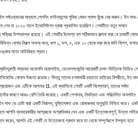
ল সফ্টওয়্যারের মাধ্যমে প্লেসিং ফাইন্যান্সের সুবিধা যেমন প্লাস খুঁজে বের করুন। ইন লাভ
াইম গেম যা ২০২০ সালে ইভোলিউশন দ্বারা প্রকাশিত হয়েছিল। গেমটিতে নতুন সম্মান
ন্য সক্রিয় উপস্থাপক রয়েছে। এই গেমটির উদ্দেশ্য হল সঠিকভাবে কল্পনা করা যে চাকাটি কোথা
িভিন্ন খেলার বিকল্প অফার করে, ধাপ ১, ডস, ৫, এবং ১০ থেকে শুরু করে মানি ফ্লিপ, ডলার
পাচিঙ্কোর মতো অতিরিক্ত স্থান।
রতিদ্বন্দ্বী সম্ভবত মনোপলি অ্যালাইভ, ডেভেলপমেন্টের আরেকটি চাকা-ভিত্তিক ভিডিও গ
যানিমেটেড বোনাস উচ্চতা রয়েছে। কিন্তু তাদের চশমাধারী চাচাতো ভাইয়ের বিপরীতে, ইন লা
ি প্রয়োজন এবং এটিকে আপনার 11. এই ক্যাসিনো গেমটি একটি বিস্ফোরণ, তাদের সর্বদা
ইম হোস্টের কারণে আরও বেশি তৈরি করেছে। একটি পেশাদার, নিবন্ধিত এবং পরিচালিত অনলাইন
লাভ ডে চেষ্টা করা একটি নিরাপদ, যুক্তিসঙ্গত এবং রোমাঞ্চকর অনুভূতি নিশ্চিত করে। একট
ধ্যমে আপনি ব্যবহারকারীর আশ্রয়কে অগ্রাধিকার দেন এবং একটি উত্তেজনাপূর্ণ, উন্নত লাইভ
দান করেন, আপনি এই গেমটি যে উত্তেজনা প্রদান করে তা থেকে সম্পূর্ণরূপে উপকৃত হতে