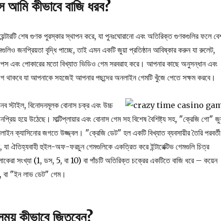
সে আমি কীভাবে বাজি ধরব?
়েন্টারটি শেষ গুণক পুরস্কার স্থাপন করে, যা পুনঃঘোরানো এবং অতিরিক্ত গুণকগুলির ফলে বে
লিও জনপ্রিয়তা বৃদ্ধি পাচ্ছে, তাই এমন একটি জুয়া প্রতিষ্ঠান আবিষ্কার করুন যা রুলেট,
ট, ক্র্যাপস এবং পোকারের মতো বিখ্যাত ভিডিও গেম সরবরাহ করে। আপনার কাছে অনুসন্ধান এবং
 সুযোগ থাকবে যা আপনাকে সহজেই আপনার পছন্দের অনলাইন গেমটি খুঁজে পেতে সক্ষম করবে।
ব স্টাইল, বিনোদনমূলক বোনাস চক্র এবং উচ্চ
্রিয় হয়ে উঠেছে। মাল্টিপ্লায়ার এবং বোনাস গেম সহ বিশেষ বৈশিষ্ট্য সহ, "ক্রেজি গো" জুয
ইন ক্যাসিনোর জগতে উজ্জ্বল। "ক্রেজি ডেট" হল একটি বিখ্যাত ব্যবসায়ীর তৈরি পরবর্তী
, যা ঐতিহ্যবাহী হুইল-অফ-ফরচুন গেমগুলিকে একত্রিত করে ইন্টারেক্টিভ গেমগুলি চিত্র
লোকেরা সংখ্যা (1, ডস, 5, বা 10) বা পাঁচটি অতিরিক্ত চক্রের একটিতে বাজি ধরে – কয়েন
ঙ্কো, বা "ইন লাভ ডেট" গেম।
সময় কীভাবে জিতবেন?