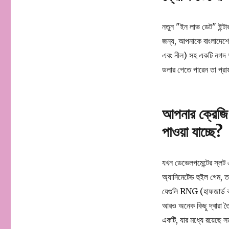
নতুন "ইন লাভ ডেট" ইন্টারফ
জন্য, আপনাকে বাংলাদেশের 
এবং নীল) সহ একটি নগদ অর্
ডলার পেতে পারেন তা প্রা
আপনার ক্রেজি
পাওয়া যাচ্ছে?
যখন ডেভেলপমেন্টের স্লট এ
অ্যানিমেটেড হুইল গেম, ত
যেগুলি RNG (হাফজার্ড কাউ
আরও অনেক কিছু দ্বারা তৈর
একটি, যার মধ্যে রয়েছে 