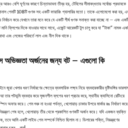
ে আরও বেশি ঘূর্ণনের কারণে চিন্তাভাবনা তীব্র হয়, টেবিলের সীমাবদ্ধতায় সর্বোচ্চ প্রভাবকে
বোনাস গেমটি 108টি গুণক সহ একটি ফায়ারিং গ্যালারির মতো। তাকে এলোমেলো করা হয়, এ
য নির্বাচন করে যেখানে তারা মনে করে যে একটি শীর্ষ গুণক সনাক্ত করা যাচ্ছে না – এবং একট
টি মানি ফ্লিপের দিকে যাওয়ার সাথে সাথে, এজেন্ট আরেকটি টুল চালু করে যা "টাকা" নামক এক
মাথা এবং লেজের পরিবর্তে লাল এবং নীল দিক থাকে।
ে অভিজ্ঞতা অর্জনের জন্য বট – এগুলো কি
জুয়া খেলার ধরণ নির্ধারণের ক্ষেত্রে ব্যবসায়িক লক্ষ্য নিয়ে ব্যবহারকারীর দৃষ্টিভঙ্গির ভারসাম
়া তার পটভূমি ব্যবহার করে সৃজনশীল ব্লগের ধরণ প্রচার করে, স্থানীয় ক্যাসিনো রেটিংয়ে
 স্পিন অফার করে। গেম শুরু না হওয়া পর্যন্ত, খেলোয়াড় চাকার উপরে মার্কার রঙ নির্ধারণ করে
িয়ন্ত্রণ শেষ হলে, খেলোয়াড় তীর থেকে প্রকাশিত গুণকটি অর্জন করে। যদি একজন ব্যক্তি
 তবে আমি একটি লাইভ গেম সম্পর্কে নিশ্চিত ছিলাম না। ডিলারের শক্তি, নিয়ন্ত্রণের
বোনাস চক্র… বাহ!