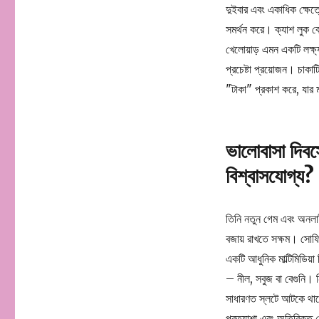
দুইবার এবং একাধিক ক্ষেত্র
সমর্থন করে। ক্যাশ লুক 
খেলোয়াড় এমন একটি লক্ষ্
প্রচেষ্টা প্রয়োজন। চাকা
"টাকা" প্রকাশ করে, যার 
ভালোবাসা দিবস
বিশ্বাসযোগ্য?
তিনি নতুন গেম এবং অনলাইনে 
বজায় রাখতে সক্ষম। সোফিয
একটি আধুনিক মাল্টিমিডিয়া
– নীল, সবুজ বা বেগুনি। ন
সাধারণত স্লটে আটকে থাকে,
প্রত্যাশা এবং অতিরিক্ত 