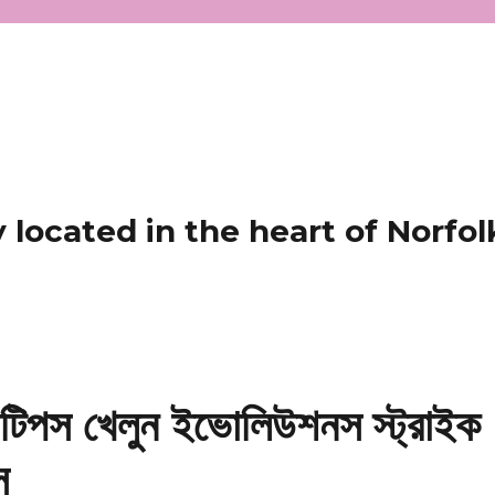
located in the heart of Norfol
: টিপস খেলুন ইভোলিউশনস স্ট্রাইক
স